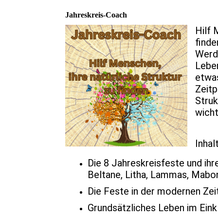
Jahreskreis-Coach
Hilf 
finde
Werde
Leben
etwas
Zeitp
Struk
wicht
Inhal
Die 8 Jahreskreisfeste und ihr
Beltane, Litha, Lammas, Mabon
Die Feste in der modernen Zeit
Grundsätzliches Leben im Eink